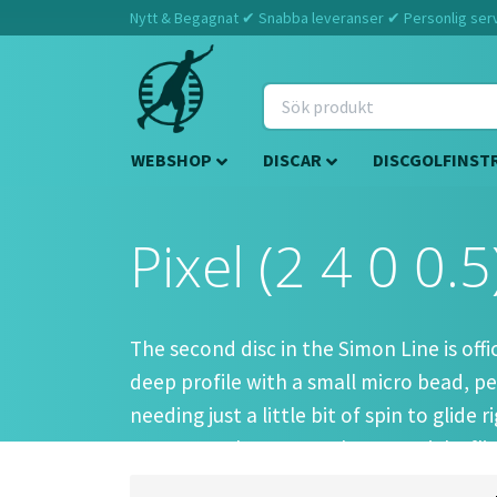
Nytt & Begagnat ✔ Snabba leveranser ✔ Personlig servi
WEBSHOP
DISCAR
DISCGOLFINST
Pixel (2 4 0 0.5
The second disc in the Simon Line is offic
deep profile with a small micro bead, pe
needing just a little bit of spin to glide
someone who wants a laser-straight flig