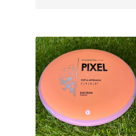
The Pixel isn’t just excellent for putting
driving, or approaching, all you need is t
Approved Date:
Sep 5, 2023
Max Weight:
176.0gr l
Diameter:
21.2cm