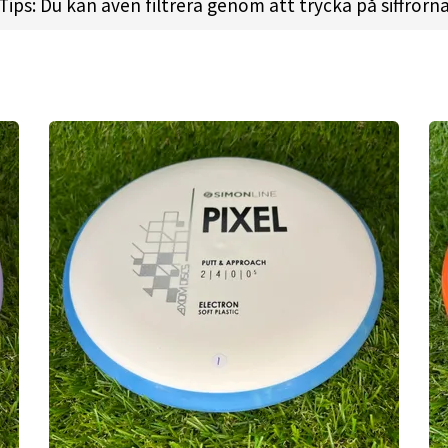
, it’s also a very neutral flying discs off the tee or for
Tips: Du kan även filtrera genom att trycka på siffrorn
o pick your target and let the Pixel do the rest.
 l
Height:
2.1cm l
Rim Depth:
1.5cm l
Rim Thickness:
1