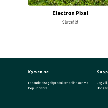
Electron Pixel
Slutsåld
Kymen.se
Supp
Ledande discgolfprodukter online och via
Jag vil
Pop Up Store.
Hör gär