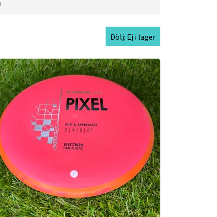
 approaches. Whether you’re putting,
a
Dölj: Ej i lager
.0cm l
Inside Rim Diameter:
19.1cm