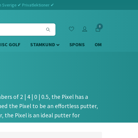
m Sverige ✔ Privatlektioner ✔
0
DISC GOLF
STAMKUND
SPONS
OM
rs of 2 | 4 | 0 | 0.5, the Pixel has a
d the Pixel to be an effortless putter,
, the Pixel is an ideal putter for