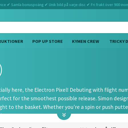
ce ✔ Samla bonuspoäng ✔ Unik bild på varje disc ✔ Fri frakt över 900 ino
RUKTIONER
POP UP STORE
KYMEN CREW
TRICKY 
)
Hem
Axiom
Pixel (2 4 0 0.5)
ially here, the Electron Pixel! Debuting with flight numbe
rfect for the smoothest possible release. Simon designe
 right to the basket. Whether you’re a spin or push putter
ht.