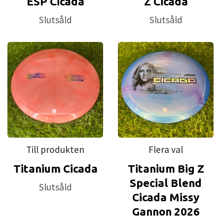
ESP Cicada
Z Cicada
Thickness:
1.7cm l
Inside Rim Diameter:
18.0cm
Slutsåld
Slutsåld
Till produkten
Flera val
Titanium Cicada
Titanium Big Z
Special Blend
Slutsåld
Cicada Missy
Gannon 2026