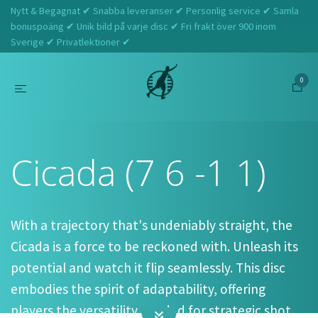
Nytt & Begagnat ✔ Snabba leveranser ✔ Personlig service ✔ Samla
bonuspoäng ✔ Unik bild på varje disc ✔ Fri frakt över 900 inom
Sverige ✔ Privatlektioner ✔
0
Hem
Discraft
Cicada (7 6 -1 1)
Cicada (7 6 -1 1)
With a trajectory that's undeniably straight, the
Cicada is a force to be reckoned with. Unleash its
potential and watch it flip seamlessly. This disc
embodies the spirit of adaptability, offering
players the versatility needed for strategic shot