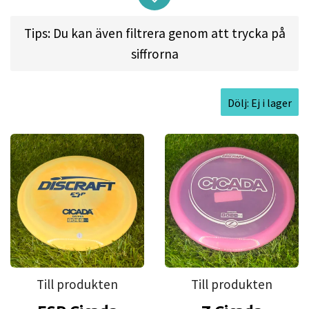
shaping throughout any course.
Tips: Du kan även filtrera genom att trycka på
siffrorna
The Cicada finds its rightful place in Discraft's
lineup. It doesn’t just belong; it thrives, elevating
the game of disc golf and complementing
Dölj: Ej i lager
Discraft's legacy of producing outstanding discs.
Welcome the Cicada into your collection, and let it
be the symbol of your game's rise!
Approved Date:
Aug 28, 2023
Max Weight:
177.6gr l
Diameter:
21.4cm l
Till produkten
Till produkten
Height:
1.6cm l
Rim Depth:
1.2cm l
Rim