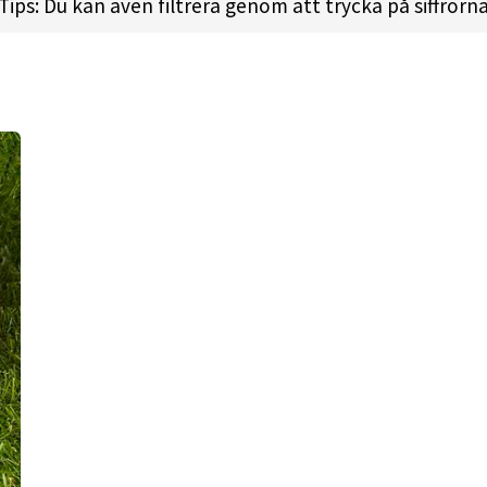
Tips: Du kan även filtrera genom att trycka på siffrorn
 l
Height:
1.5cm l
Rim Depth:
1.1cm l
Rim Thickness:
2