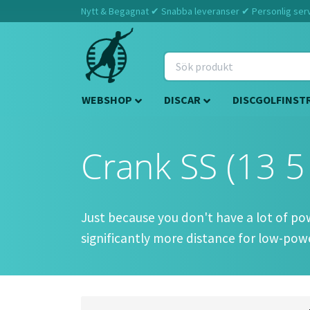
Nytt & Begagnat ✔ Snabba leveranser ✔ Personlig servi
WEBSHOP
DISCAR
DISCGOLFINST
Crank SS (13 5 
Just because you don't have a lot of p
significantly more distance for low-power
Approved Date:
Sep 17, 2015