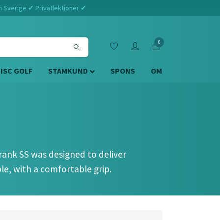
m Sverige ✔ Privatlektioner ✔
0
DISC GOLF
STAMKUND
SPONS
OM
rank SS was designed to deliver
ble, with a comfortable grip.