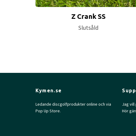
Z Crank SS
Slutsåld
Kymen.se
Supp
Ledande discgolfprodukter online och via
Jag vil
Pop Up Store.
Hör gär