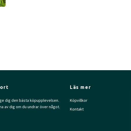
ort
Läs mer
l ge dig den bästa köpupplevelsen.
Köpvillkor
na av dig om du undrar över något.
Kontakt