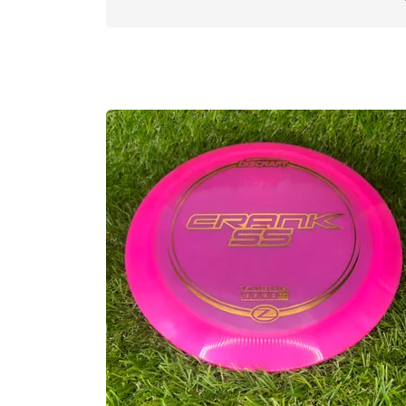
Max Weight:
175.1gr l
Diameter:
21.1cm