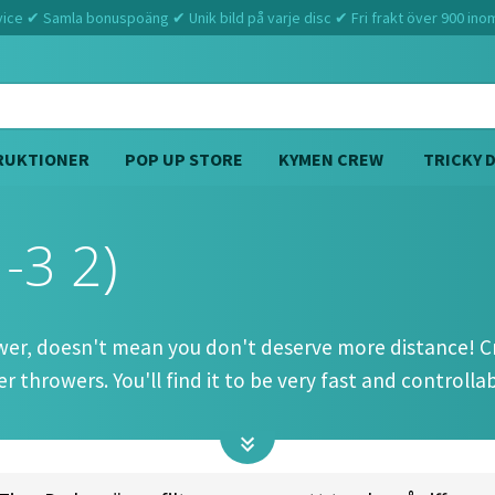
ce ✔ Samla bonuspoäng ✔ Unik bild på varje disc ✔ Fri frakt över 900 ino
RUKTIONER
POP UP STORE
KYMEN CREW
TRICKY 
-3 2)
Hem
Discraft
Crank SS (13 5 -3 2)
ower, doesn't mean you don't deserve more distance! C
 throwers. You'll find it to be very fast and controlla