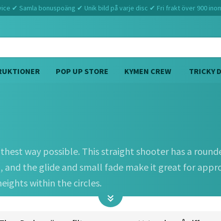
ce ✔ Samla bonuspoäng ✔ Unik bild på varje disc ✔ Fri frakt över 900 ino
RUKTIONER
POP UP STORE
KYMEN CREW
TRICKY 
Hem
Kastaplast
Tuff (3 4 0 2)
thest way possible. This straight shooter has a round
, and the glide and small fade make it great for appr
eights within the circles.