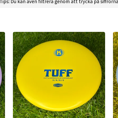
Tips: Du kan även filtrera genom att trycka på siffrorn
ht:
176.0gr l
Diameter:
21.2cm l
Height:
2.0cm l
Rim D