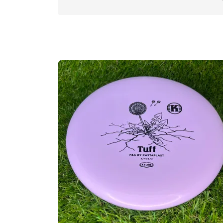
Approved Date:
Feb 10, 2025 l
Max Weig
Inside Rim Diameter:
18.9cm