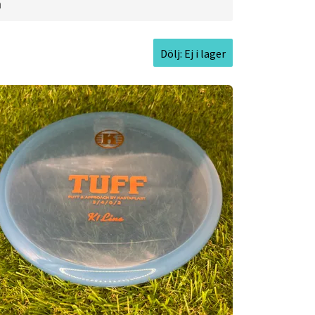
a
epth:
1.5cm l
Rim Thickness:
1.1cm l
Dölj: Ej i lager