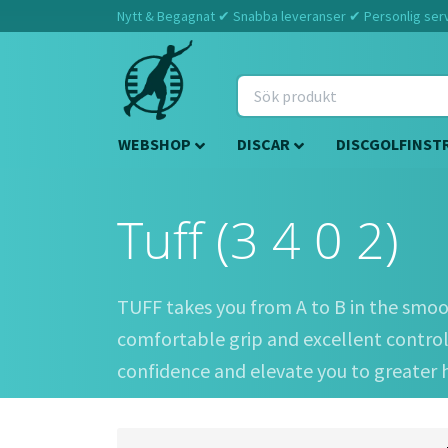
Nytt & Begagnat ✔ Snabba leveranser ✔ Personlig servi
WEBSHOP
DISCAR
DISCGOLFINST
Tuff (3 4 0 2)
TUFF takes you from A to B in the smoo
comfortable grip and excellent control
confidence and elevate you to greater h