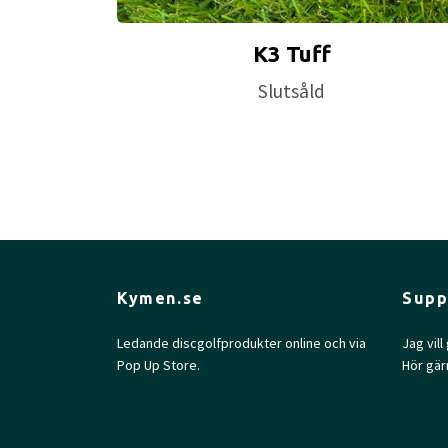
K3 Tuff
Slutsåld
Kymen.se
Supp
Ledande discgolfprodukter online och via
Jag vil
Pop Up Store.
Hör gär