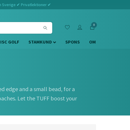
m Sverige ✔ Privatlektioner ✔
0
DISC GOLF
STAMKUND
SPONS
OM
ed edge and a small bead, for a
oaches. Let the TUFF boost your