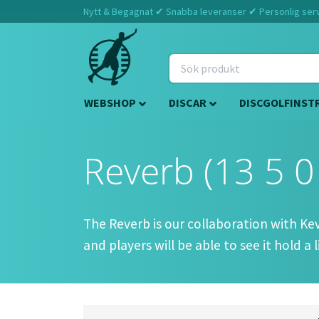
Nytt & Begagnat ✔ Snabba leveranser ✔ Personlig servi
WEBSHOP
DISCAR
DISCGOLFINST
Reverb (13 5 0
The Reverb is our collaboration with Kevin
and players will be able to see it hold a l
Approved Date:
Sep 27, 2021