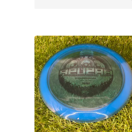
Max Weight:
175.1gr l
Diameter:
21.1cm