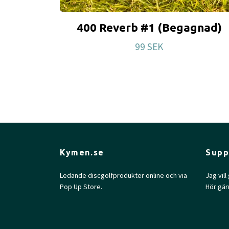
400 Reverb #1 (Begagnad)
99 SEK
Kymen.se
Supp
Ledande discgolfprodukter online och via
Jag vil
Pop Up Store.
Hör gär