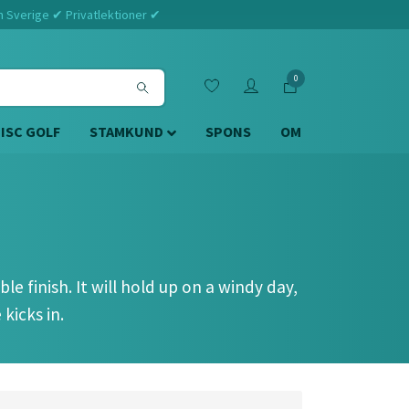
m Sverige ✔ Privatlektioner ✔
0
DISC GOLF
STAMKUND
SPONS
OM
le finish. It will hold up on a windy day,
 kicks in.