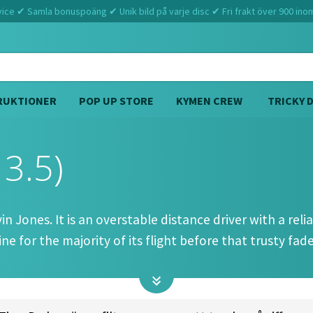
ce ✔ Samla bonuspoäng ✔ Unik bild på varje disc ✔ Fri frakt över 900 ino
RUKTIONER
POP UP STORE
KYMEN CREW
TRICKY 
 3.5)
Hem
Prodigy
Reverb (13 5 0 3.5)
 Jones. It is an overstable distance driver with a reliab
ine for the majority of its flight before that trusty fade