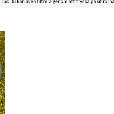
Tips: Du kan även filtrera genom att trycka på siffrorn
 l
Height:
1.6cm l
Rim Depth:
1.2cm l
Rim Thickness:
2