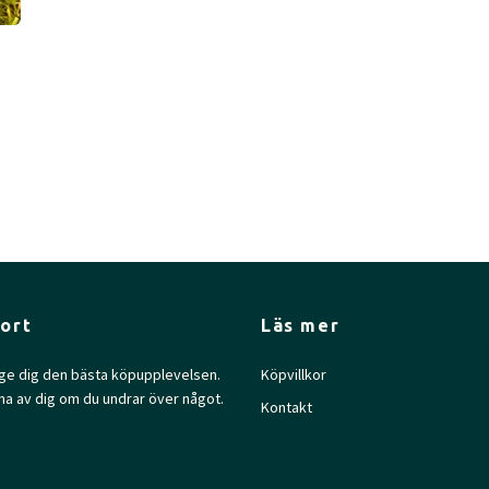
ort
Läs mer
l ge dig den bästa köpupplevelsen.
Köpvillkor
na av dig om du undrar över något.
Kontakt