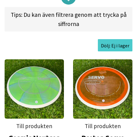
and low-power throwers alike will achieve easy
Tips: Du kan även filtrera genom att trycka på
pinpoint accuracy with ultimate line control,
siffrorna
making the Servo their go-to placement driver in
the fairway.
Dölj: Ej i lager
Approved Date:
Dec 1, 2013 l
Max Weight:
175.1gr
l
Diameter:
21.1cm l
Height:
1.4cm l
Rim
Depth:
1.2cm l
Rim Thickness:
1.8cm l
Inside Rim
Diameter:
17.5cm
Till produkten
Till produkten