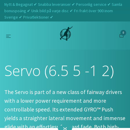
Nytt & Begagnat ✔ Snabba leveranser ✔ Personlig service ✔ Samla
bonuspoäng ✔ Unik bild på varje disc ✔ Fri frakt över 900 inom
Sverige ✔ Privatlektioner ✔
0
Hem
MVP
Servo (6.5 5 -1 2)
Servo (6.5 5 -1 2)
The Servo is part of a new class of fairway drivers
with a lower power requirement and more
controllable speed. Its extended GYRO™ Push
yields a straighter lateral movement and immense
glide with an effortless forward fade. Both high-