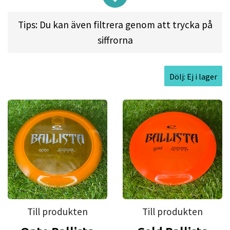
must-have in your bag. It will be overstable for
Tips: Du kan även filtrera genom att trycka på
beginners and slightly understable for
siffrorna
experienced players.
Dölj: Ej i lager
Flight spec:
SPEED: 14 l GLIDE: 5 l TURN: -1 l FADE:
3
Approved Date:
Dec 19, 2014
Max Weight:
175.1gr l
Diameter:
21.1cm l
Height:
1.7cm l
Rim Depth:
1.1cm l
Rim
Thickness:
2.4cm l
Inside Rim Diameter:
16.3cm
Till produkten
Till produkten