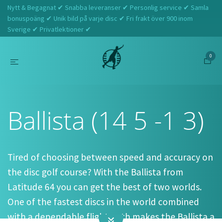
Nytt & Begagnat ✔ Snabba leveranser ✔ Personlig service ✔ Samla
bonuspoäng ✔ Unik bild på varje disc ✔ Fri frakt över 900 inom
Sverige ✔ Privatlektioner ✔
0
Hem
Latitude 64
Ballista (14 5 -1 3)
Ballista (14 5 -1 3)
Tired of choosing between speed and accuracy on
the disc golf course? With the Ballista from
Latitude 64 you can get the best of two worlds.
One of the fastest discs in the world combined
with a dependable flight path makes the Ballista a