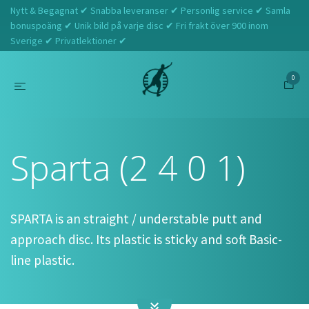
Nytt & Begagnat ✔ Snabba leveranser ✔ Personlig service ✔ Samla
bonuspoäng ✔ Unik bild på varje disc ✔ Fri frakt över 900 inom
Sverige ✔ Privatlektioner ✔
0
Hem
Prodiscus
Sparta (2 4 0 1)
Sparta (2 4 0 1)
SPARTA is an straight / understable putt and
approach disc. Its plastic is sticky and soft Basic-
line plastic.