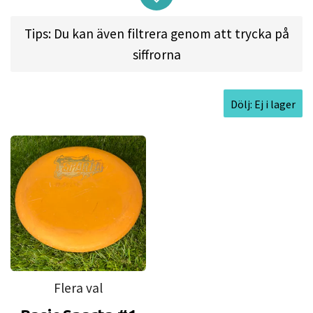
Approved Date:
Oct 21, 2014 l
Max
Tips: Du kan även filtrera genom att trycka på
Weight:
176.8gr l
Diameter:
21.3cm l
siffrorna
Height:
2.0cm l
Rim Depth:
1.6cm l
Rim
Thickness:
1.0cm l
Inside Rim Diameter:
19.2cm
Dölj: Ej i lager
Flera val