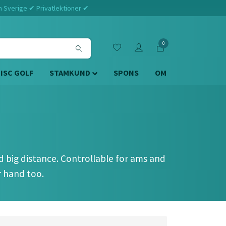
m Sverige ✔ Privatlektioner ✔
0
DISC GOLF
STAMKUND
SPONS
OM
nd big distance. Controllable for ams and
r hand too.