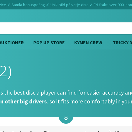
ce ✔ Samla bonuspoäng ✔ Unik bild på varje disc ✔ Fri frakt över 900 ino
RUKTIONER
POP UP STORE
KYMEN CREW
TRICKY 
2)
Hem
Discraft
Crank (13 5 -2 2)
's the best disc a player can find for easier accuracy a
n other big drivers
, so it fits more comfortably in you