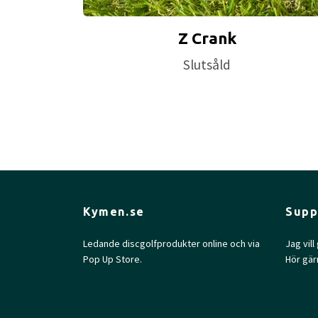
Z Crank
Slutsåld
Kymen.se
Supp
Ledande discgolfprodukter online och via
Jag vil
Pop Up Store.
Hör gär