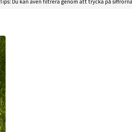
Tips: Du kan även filtrera genom att trycka på siffrorn
 l
Height:
1.6cm l
Rim Depth:
1.1cm l
Rim Thickness:
2