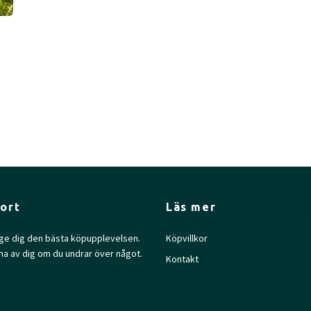
ort
Läs mer
l ge dig den bästa köpupplevelsen.
Köpvillkor
na av dig om du undrar över något.
Kontakt