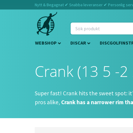
Nytt & Begagnat ✔ Snabba leveranser ✔ Personlig servi
WEBSHOP
DISCAR
DISCGOLFINST
Crank (13 5 -2 
Super fast! Crank hits the sweet spot: it
pros alike,
Crank has a narrower rim tha
Approved Date:
Jul 8, 2013