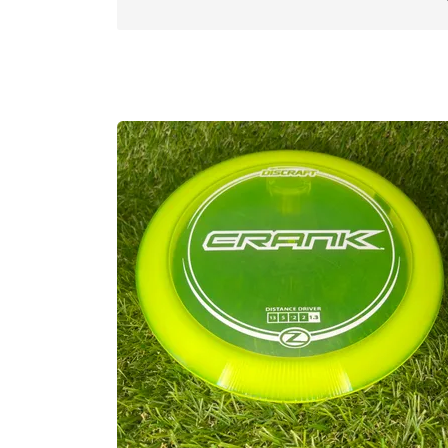
Max Weight:
175.1gr l
Diameter:
21.1cm