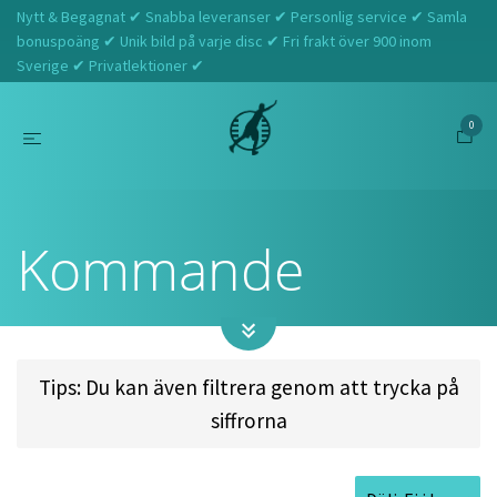
Nytt & Begagnat ✔ Snabba leveranser ✔ Personlig service ✔ Samla
bonuspoäng ✔ Unik bild på varje disc ✔ Fri frakt över 900 inom
Sverige ✔ Privatlektioner ✔
0
Hem
Kommande
Kommande
Tips: Du kan även filtrera genom att trycka på
siffrorna