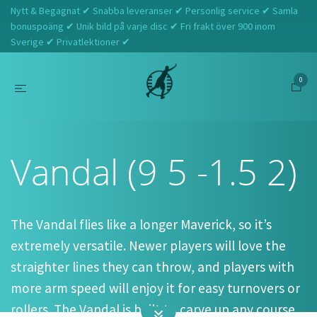
Nytt & Begagnat ✔ Snabba leveranser ✔ Personlig service ✔ Samla
bonuspoäng ✔ Unik bild på varje disc ✔ Fri frakt över 900 inom
Sverige ✔ Privatlektioner ✔
0
Hem
Dynamic Discs
Vandal (9 5 -1.5 2)
Vandal (9 5 -1.5 2)
The Vandal flies like a longer Maverick, so it’s
extremely versatile. Newer players will love the
straighter lines they can throw, and players with
more arm speed will enjoy it for easy turnovers or
rollers. The Vandal is built to carve up any course