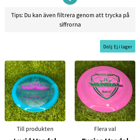
with dependable turn and sneaky speed.
Tips: Du kan även filtrera genom att trycka på
siffrorna
Flight spec:
SPEED: 9 l GLIDE: 5
l
TURN: -1.5 l FADE:
2
Dölj: Ej i lager
Approved Date:
Nov 4, 2018
Max Weight:
176.0gr l
Diameter:
21.2cm l
Height:
1.7cm l
Rim Depth:
1.1cm l
Rim
Thickness:
1.9cm l
Inside Rim Diameter:
17.4cm
Till produkten
Flera val