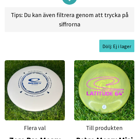
Tips: Du kan även filtrera genom att trycka på
siffrorna
Flight spec:
SPEED: 2 l GLIDE: 4 l TURN: 0 l FADE: 1
Approved Date:
May 20, 2012
Dölj: Ej i lager
Max Weight:
176.0gr l
Diameter:
21.2cm l
Height:
2.1cm l
Rim Depth:
1.5cm l
Rim
Thickness:
1.1cm l
Inside Rim Diameter:
19.1cm
Flera val
Till produkten