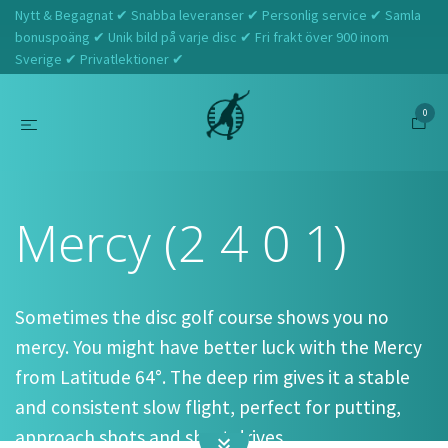
Nytt & Begagnat ✔ Snabba leveranser ✔ Personlig service ✔ Samla
bonuspoäng ✔ Unik bild på varje disc ✔ Fri frakt över 900 inom
Sverige ✔ Privatlektioner ✔
0
Hem
Latitude 64
Mercy (2 4 0 1)
Mercy (2 4 0 1)
Sometimes the disc golf course shows you no
mercy. You might have better luck with the Mercy
from Latitude 64°. The deep rim gives it a stable
and consistent slow flight, perfect for putting,
approach shots and short drives.