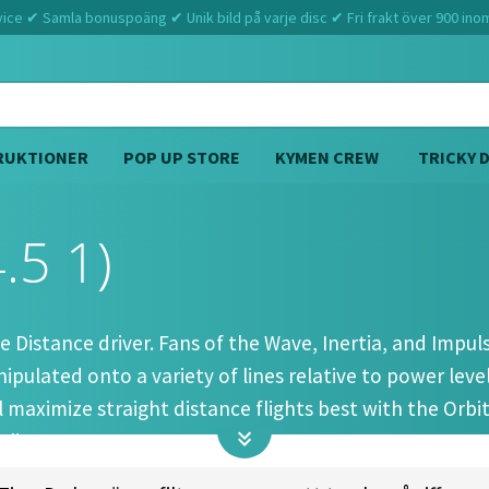
ce ✔ Samla bonuspoäng ✔ Unik bild på varje disc ✔ Fri frakt över 900 ino
RUKTIONER
POP UP STORE
KYMEN CREW
TRICKY 
.5 1)
Hem
MVP
Orbital (11 5 -4.5 1)
 Distance driver. Fans of the Wave, Inertia, and Impulse
anipulated onto a variety of lines relative to power le
maximize straight distance flights best with the Orbit
 lines.