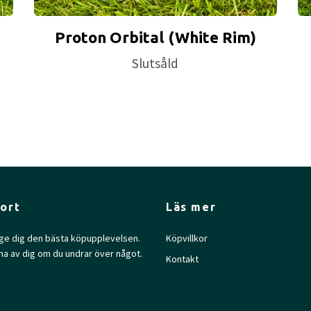
Proton Orbital (White Rim)
Slutsåld
ort
Läs mer
l ge dig den bästa köpupplevelsen.
Köpvillkor
na av dig om du undrar över något.
Kontakt