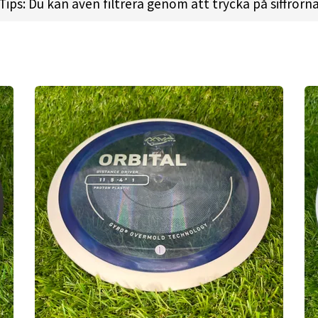
t:
175.1gr l
Diameter:
21.1cm l
Height:
1.4cm l
Rim De
Tips: Du kan även filtrera genom att trycka på siffrorn