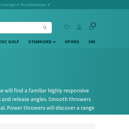
m Sverige ✔ Privatlektioner ✔
0
DISC GOLF
STAMKUND
SPONS
OM
 will find a familiar highly responsive
vel and release angles. Smooth throwers
al. Power throwers will discover a range