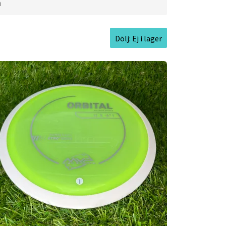
pth:
1.1cm l
Rim Thickness:
2.2cm l
a
Dölj: Ej i lager