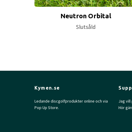
Neutron Orbital
Slutsåld
Kymen.se
Supp
Ledande discgolfprodukter online och via
Jag vil
Pop Up Store.
Hör gär