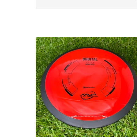
Approved Date:
Feb 6, 2015 l
Max Weigh
Inside Rim Diameter:
16.7cm