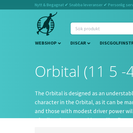
Nytt & Begagnat ✔ Snabba leveranser ✔ Personlig servi
WEBSHOP
DISCAR
DISCGOLFINST
Orbital (11 5 -4
The Orbital is designed as an understable
character in the Orbital, as it can be m
and those with modest driver power will 
of roller, sky turn, and low ceiling finesse