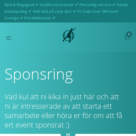
Nytt & Begagnat ✔ Snabba leveranser ✔ Personlig service ✔ Samla
bonuspoäng ✔ Unik bild på varje disc ✔ Fri frakt över 900 inom
Sverige ✔ Privatlektioner ✔
0
Hem
Sponsring
Sponsring
Vad kul att ni kika in just här och att
ni är intresserade av att starta ett
samarbete eller höra er för om att få
ert event sponsrat :)