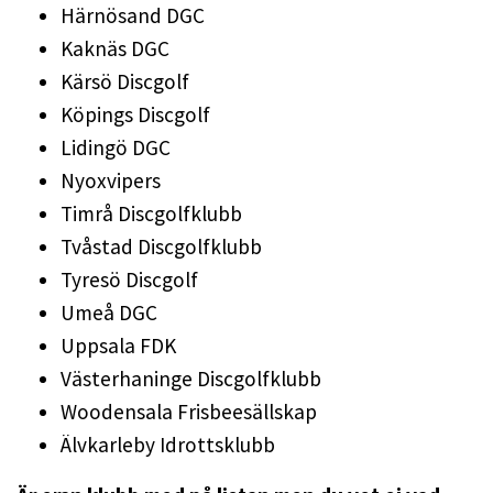
Härnösand DGC
Kaknäs DGC
Kärsö Discgolf
Köpings Discgolf
Lidingö DGC
Nyoxvipers
Timrå Discgolfklubb
Tvåstad Discgolfklubb
Tyresö Discgolf
Umeå DGC
Uppsala FDK
Västerhaninge Discgolfklubb
Woodensala Frisbeesällskap
Älvkarleby Idrottsklubb