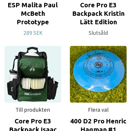
ESP Malita Paul
Core Pro E3
McBeth
Backpack Kristin
Prototype
Lätt Edition
289 SEK
Slutsåld
Till produkten
Flera val
Core Pro E3
400 D2 Pro Henric
Backpack Isaac
Hagman #1