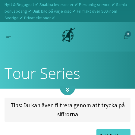
Nytt & Begagnat ✔ Snabba leveranser ✔ Personlig service ✔ Samla
bonuspoäng ✔ Unik bild på varje disc ✔ Fri frakt över 900 inom
Sverige ✔ Privatlektioner ✔
0
Hem
Tour Series
Tour Series
Tips: Du kan även filtrera genom att trycka på
siffrorna