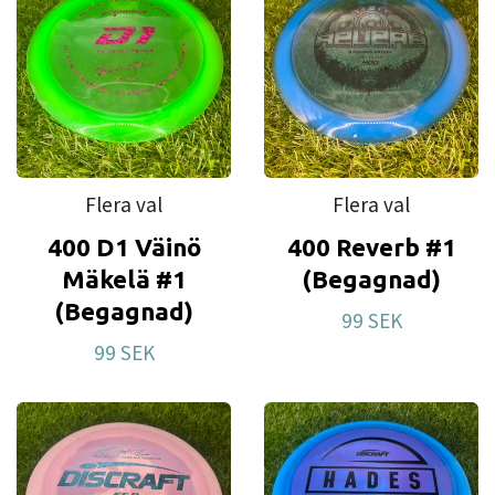
Flera val
Flera val
400 D1 Väinö
400 Reverb #1
Mäkelä #1
(Begagnad)
(Begagnad)
99 SEK
99 SEK