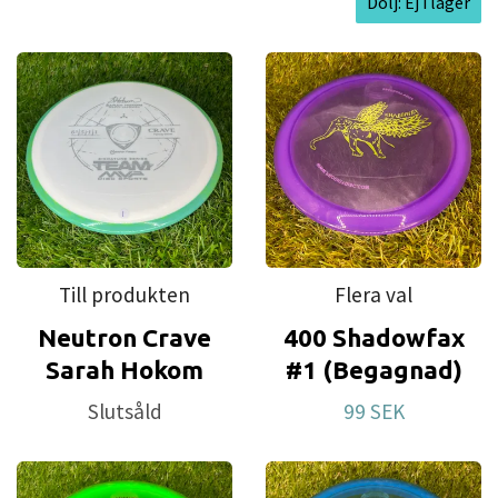
Dölj: Ej i lager
Till produkten
Flera val
Neutron Crave
400 Shadowfax
Sarah Hokom
#1 (Begagnad)
Slutsåld
99 SEK