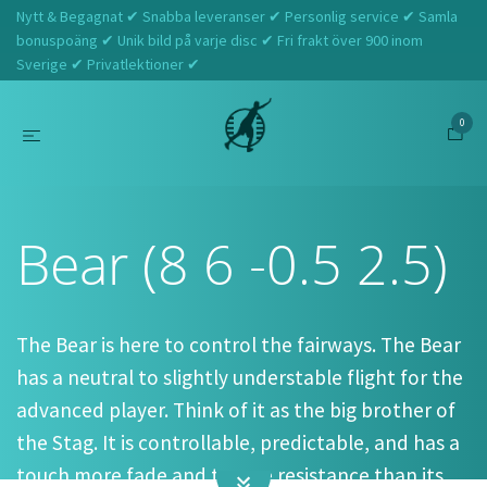
Nytt & Begagnat ✔ Snabba leveranser ✔ Personlig service ✔ Samla
bonuspoäng ✔ Unik bild på varje disc ✔ Fri frakt över 900 inom
Sverige ✔ Privatlektioner ✔
0
Hem
Westside Discs
Bear (8 6 -0.5 2.5)
Bear (8 6 -0.5 2.5)
The Bear is here to control the fairways. The Bear
has a neutral to slightly understable flight for the
advanced player. Think of it as the big brother of
the Stag. It is controllable, predictable, and has a
touch more fade and torque resistance than its