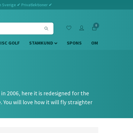
m Sverige ✔ Privatlektioner ✔
0
DISC GOLF
STAMKUND
SPONS
OM
n 2006, here it is redesigned for the
You will love how it will fly straighter