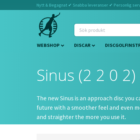
Nytt & Begagnat ✔ Snabba leveranser ✔ Personlig servi
WEBSHOP
DISCAR
DISCGOLFINST
Sinus (2 2 0 2)
The new Sinus is an approach disc you ca
future with a smoother feel and even more
and straighter the more you use it.