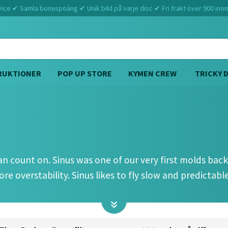
ce ✔ Samla bonuspoäng ✔ Unik bild på varje disc ✔ Fri frakt över 900 ino
RUKTIONER
POP UP STORE
KYMEN CREW
TRICKY 
Hem
Latitude 64
Sinus (2 2 0 2)
n count on. Sinus was one of our very first molds back i
 overstability. Sinus likes to fly slow and predictable. 