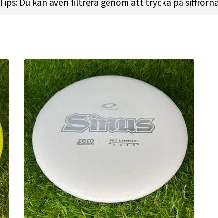
Tips: Du kan även filtrera genom att trycka på siffrorn
 l
Height:
1.9cm l
Rim Depth:
1.4cm l
Rim Thickness:
1