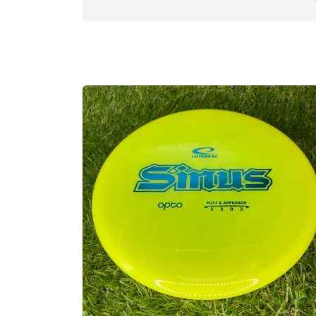
Approved Date:
Jun 3, 2024
Max Weight:
176.0gr l
Diameter:
21.2cm