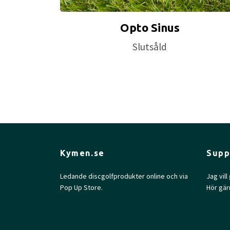
Opto Sinus
Slutsåld
Kymen.se
Supp
Ledande discgolfprodukter online och via
Jag vil
Pop Up Store.
Hör gär