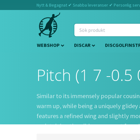
Nytt & Begagnat ✔ Snabba leveranser ✔ Personlig servi
WEBSHOP
DISCAR
DISCGOLFINST
Pitch (1 7 -0.5 
Similar to its immensely popular cousin,
warm up, while being a uniquely glidey ap
features a refined wing and slightly mo
maintaining the glide you expect from it
before the chance has eclipsed!