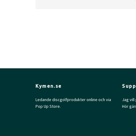
Approved Date:
May 15, 2023 l
Max Wei
Inside Rim Diameter:
19.5cm
Kymen.se
Supp
Ledande discgolfprodukter online och via
Jag vil
Pop Up Store.
Hör gär