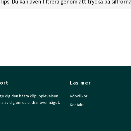
Tips: Du kan även filtrera genom att trycka på siffrorn
ght:
176.0gr l
Diameter:
21.2cm l
Height:
2.0cm l
Rim D
ort
Läs mer
l ge dig den bästa köpupplevelsen.
Köpvillkor
na av dig om du undrar över något.
Kontakt