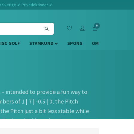
m Sverige ✔ Privatlektioner ✔
0
DISC GOLF
STAMKUND
SPONS
OM
c – intended to provide a fun way to
rs of 1 | 7 | -0.5 | 0, the Pitch
e Pitch just a bit less stable while
, Teal, and White color glow, get yours