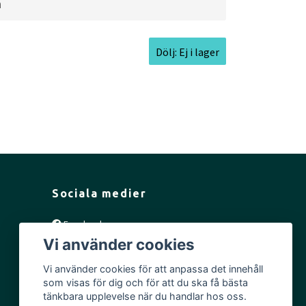
a
Dölj: Ej i lager
epth:
1.6cm l
Rim Thickness:
0.8cm l
Sociala medier
Facebook
Vi använder cookies
Instagram
YouTube
Vi använder cookies för att anpassa det innehåll
som visas för dig och för att du ska få bästa
tänkbara upplevelse när du handlar hos oss.