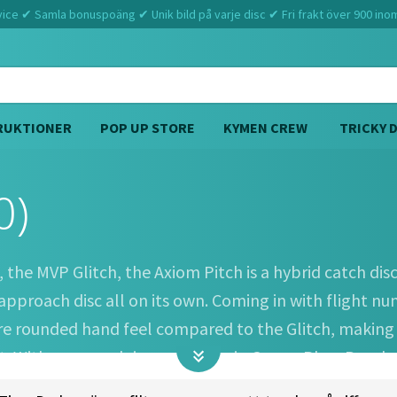
ce ✔ Samla bonuspoäng ✔ Unik bild på varje disc ✔ Fri frakt över 900 ino
RUKTIONER
POP UP STORE
KYMEN CREW
TRICKY 
0)
Hem
Axiom
Pitch (1 7 -0.5 0)
 the MVP Glitch, the Axiom Pitch is a hybrid catch dis
proach disc all on its own. Coming in with flight numbe
re rounded hand feel compared to the Glitch, making th
. With cores and rims available in Green, Blue, Purple