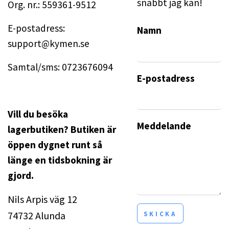
snabbt jag kan!
Org. nr.: 559361-9512
E-postadress:
Namn
support@kymen.se
Samtal/sms: 0723676094
E-postadress
Vill du besöka
Meddelande
lagerbutiken? Butiken är
öppen dygnet runt så
länge en tidsbokning är
gjord.
Nils Arpis väg 12
74732 Alunda
SKICKA