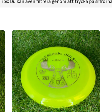
Tips: Du kan även filtrera genom att trycka på siffrorn
 l
Height:
1.8cm l
Rim Depth:
1.2cm l
Rim Thickness:
1