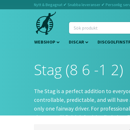
Nytt & Begagnat ✔ Snabba leveranser ✔ Personlig servi
WEBSHOP
DISCAR
DISCGOLFINST
Stag (8 6 -1 2)
The Stag is a perfect addition to everyo
controllable, predictable, and will have 
only one fairway driver. For professional
the Stag will finish left with a little less