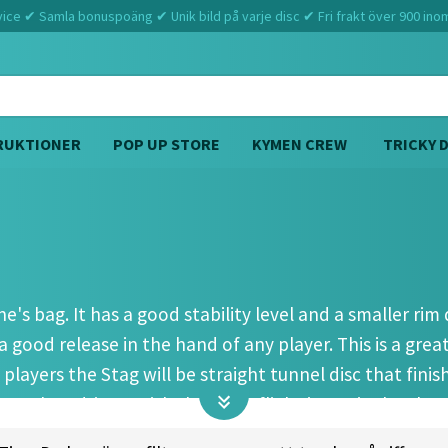
ce ✔ Samla bonuspoäng ✔ Unik bild på varje disc ✔ Fri frakt över 900 ino
RUKTIONER
POP UP STORE
KYMEN CREW
TRICKY 
Hem
Westside Discs
Stag (8 6 -1 2)
ne's bag. It has a good stability level and a smaller ri
a good release in the hand of any player. This is a great
 players the Stag will be straight tunnel disc that fin
 flare than drivers with the same flight integrity level.