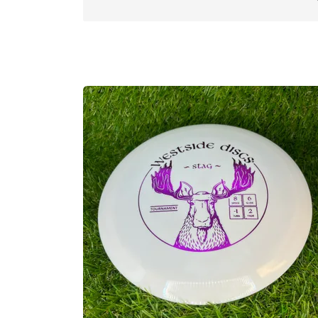
Approved Date:
Oct 30, 2012
Max Weight:
176.0gr l
Diameter:
21.2cm