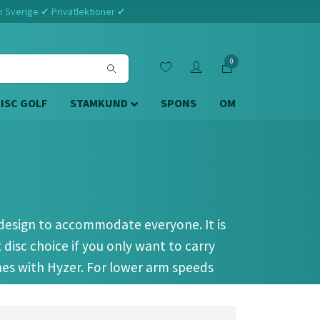
m Sverige ✔ Privatlektioner ✔
0
DISC GOLF
STAMKUND
SPONS
OM
m design to accommodate everyone. It is
 disc choice if you only want to carry
ishes with Hyzer. For lower arm speeds