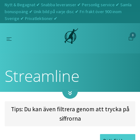
Nytt & Begagnat ✔ Snabba leveranser ✔ Personlig service ✔ Samla
bonuspoäng ✔ Unik bild på varje disc ✔ Fri frakt över 900 inom
Sverige ✔ Privatlektioner ✔
0
Hem
Streamline
Streamline
Tips: Du kan även filtrera genom att trycka på
siffrorna