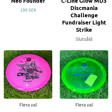
Neo Founder
C-Line Glow MD3
OUR VISION
Discmania
199 SEK
Challenge
Fundraiser Light
World's leading disc golf company
Strike
OUR SLOGAN
Slutsåld
Reinvent Your Game
Flera val
Flera val