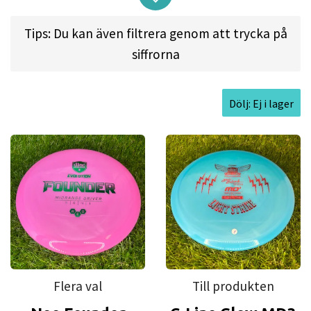
Innovativeness
Tips: Du kan även filtrera genom att trycka på
Perseverance
siffrorna
Internationality
Openness
Dölj: Ej i lager
OUR MISSION
Discmanias mission is to accelerate the evolution
of disc golf by delivering exciting, high quality
products and experiences to passionate people
around the World. Our mission is to make disc golf
a global sport by taking it into a new country
every year.
Flera val
Till produkten