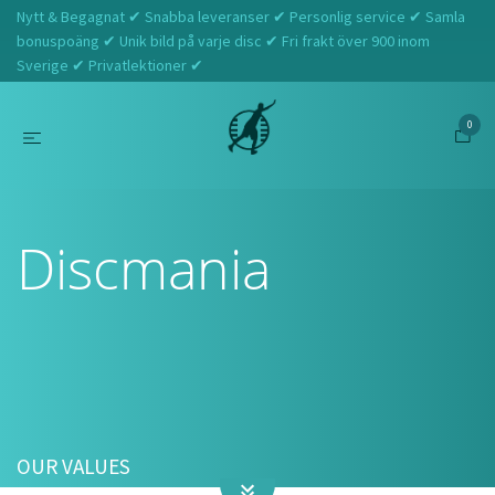
Nytt & Begagnat ✔ Snabba leveranser ✔ Personlig service ✔ Samla
bonuspoäng ✔ Unik bild på varje disc ✔ Fri frakt över 900 inom
Sverige ✔ Privatlektioner ✔
0
Hem
Discmania
Discmania
OUR VALUES