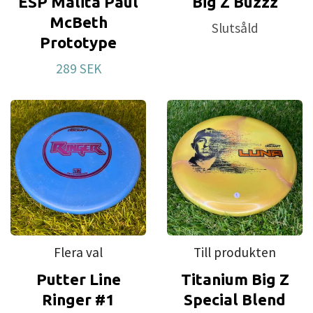
ESP Malita Paul
Big Z Buzzz
McBeth
Slutsåld
Prototype
289 SEK
Flera val
Till produkten
Putter Line
Titanium Big Z
Ringer #1
Special Blend