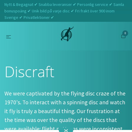
Nytt & Begagnat ✔ Snabba leveranser ✔ Personlig service ✔ Samla
bonuspoäng ✔ Unik bild på varje disc ✔ Fri frakt över 900 inom
Sverige ✔ Privatlektioner ✔
0
Hem
Discraft
Discraft
We were captivated by the flying disc craze of the
1970's. To interact with a spinning disc and watch
it fly is truly a beautiful thing. Our frustration at
the time was over the quality of the discs that
were available; flight patterns were inconsistent,