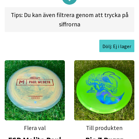
distance potential was low, and the quality in
Tips: Du kan även filtrera genom att trycka på
general was poor. Those discs were manufactured
siffrorna
to be toys, and we wanted high performance
sports equipment to keep up with the increasing
skills of the players. In 1978 we launched Discraft
Dölj: Ej i lager
to serve disc sports athletes.
Persistent innovation, research, and development
met with the highest quality standards and
creative graphics has maintained Discraft as a
strong leader across 2 major disc sports around
the world. Discraft is a manufacture of Disc Golf,
Ultimate and Freestyle discs, which are produced
Flera val
Till produkten
to the highest quality.