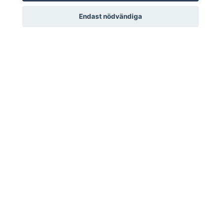
McBeth
Paige Pierce
Endast nödvändiga
Slutsåld
Slutsåld
Nästa
Visar sida 1 av 2, totalt 83 produkter
Kymen.se
Support