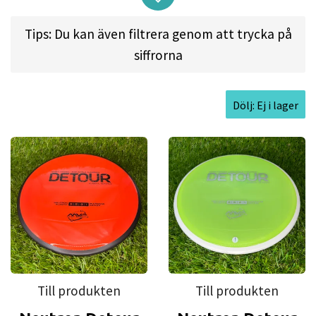
excels at those long panning turnovers as well as
Tips: Du kan även filtrera genom att trycka på
easy hyzer-flips. Experienced players will find the
siffrorna
Detour to be exceptionally easy to manipulate for
a wide variety of shot shapes, while newer players
will find a delightfully straight flier, perfect for
Dölj: Ej i lager
learning the game.
Approved Date:
Sep 5, 2023
Max Weight:
179.3gr l
Diameter:
21.6cm l
Height:
1.6cm l
Rim Depth:
1.3cm l
Rim
Thickness:
1.4cm l
Inside Rim Diameter:
18.7cm
Till produkten
Till produkten