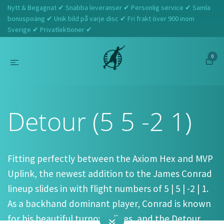
Nytt & Begagnat ✔ Snabba leveranser ✔ Personlig service ✔ Samla
bonuspoäng ✔ Unik bild på varje disc ✔ Fri frakt över 900 inom
Sverige ✔ Privatlektioner ✔
0
Hem
MVP
Detour (5 5 -2 1)
Detour (5 5 -2 1)
Fitting perfectly between the Axiom Hex and MVP
Uplink, the newest addition to the James Conrad
lineup slides in with flight numbers of 5 | 5 | -2 | 1.
As a backhand dominant player, Conrad is known
for his beautiful turnover lines, and the Detour