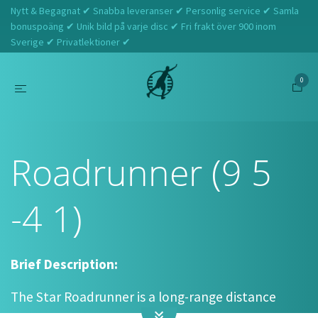
Nytt & Begagnat ✔ Snabba leveranser ✔ Personlig service ✔ Samla
bonuspoäng ✔ Unik bild på varje disc ✔ Fri frakt över 900 inom
Sverige ✔ Privatlektioner ✔
0
Hem
Innova
Roadrunner (9 5 -4 1)
Roadrunner (9 5
-4 1)
Brief Description:
The Star Roadrunner is a long-range distance