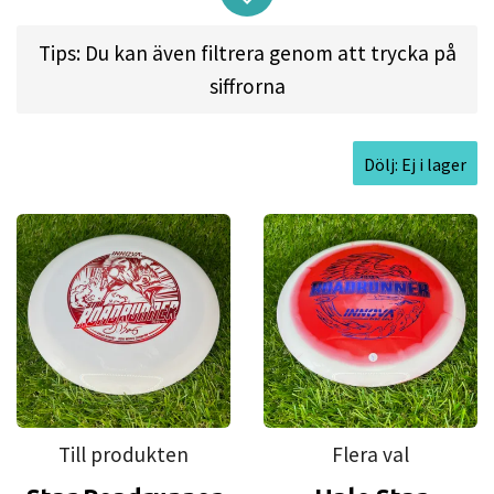
driver with lots of glide. Great for rollers. Best
Distance Driver for turnover shots.
Tips: Du kan även filtrera genom att trycka på
siffrorna
Best Choice for:
Dölj: Ej i lager
Good first driver, roller disc, tailwind driver,
narrow woods driver, first distance driver,
downhill distance, long turnover drives.
About the Roadrunner:
The Star Roadrunner is a long-range distance
driver with lots of glide. It makes an excellent
finesse driver or long range roller. Power throwers
Till produkten
Flera val
can use this disc for long turnover shots and