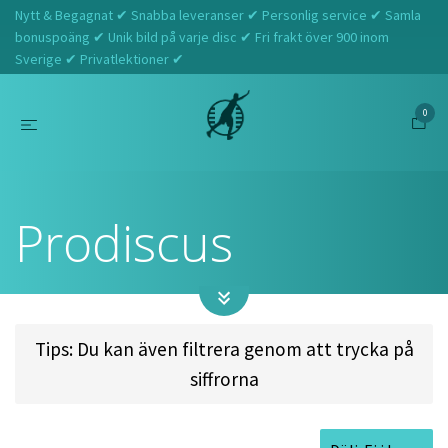
Nytt & Begagnat ✔ Snabba leveranser ✔ Personlig service ✔ Samla
bonuspoäng ✔ Unik bild på varje disc ✔ Fri frakt över 900 inom
Sverige ✔ Privatlektioner ✔
0
Hem
Prodiscus
Prodiscus
Tips: Du kan även filtrera genom att trycka på
siffrorna