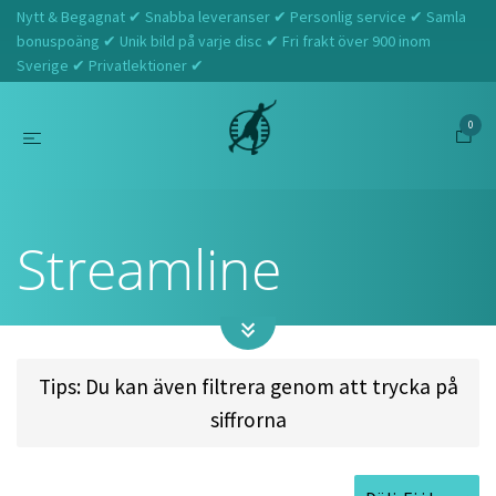
Nytt & Begagnat ✔ Snabba leveranser ✔ Personlig service ✔ Samla
bonuspoäng ✔ Unik bild på varje disc ✔ Fri frakt över 900 inom
Sverige ✔ Privatlektioner ✔
0
Hem
Streamline
Streamline
Tips: Du kan även filtrera genom att trycka på
siffrorna