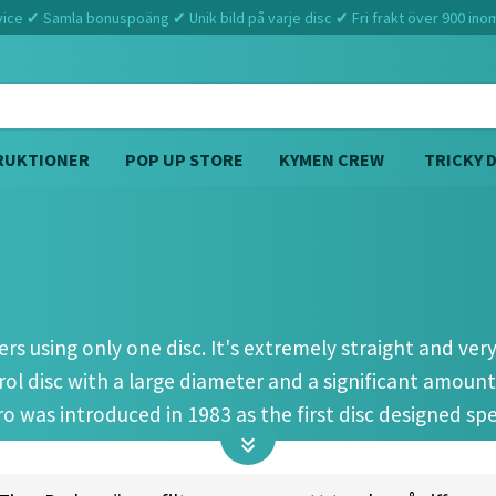
ce ✔ Samla bonuspoäng ✔ Unik bild på varje disc ✔ Fri frakt över 900 ino
RUKTIONER
POP UP STORE
KYMEN CREW
TRICKY 
Hem
Innova
Aero (3 6 0 0)
ers using only one disc. It's extremely straight and ver
rol disc with a large diameter and a significant amount
 was introduced in 1983 as the first disc designed speci