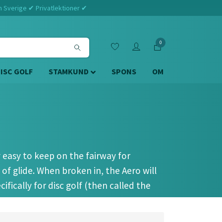
m Sverige ✔ Privatlektioner ✔
0
DISC GOLF
STAMKUND
SPONS
OM
y easy to keep on the fairway for
 of glide. When broken in, the Aero will
fically for disc golf (then called the