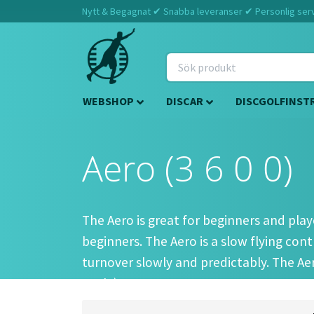
Nytt & Begagnat ✔ Snabba leveranser ✔ Personlig servi
WEBSHOP
DISCAR
DISCGOLFINST
Aero (3 6 0 0)
The Aero is great for beginners and play
beginners. The Aero is a slow flying cont
turnover slowly and predictably. The Aero
Eagle).