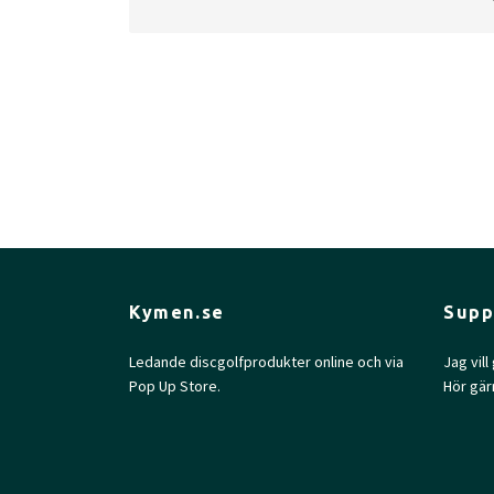
Approved Date
Jun 1, 1983
Max Weight
180.1gr
Diameter
21.7cm
Height
2.5cm
Rim Depth
1.3cm
Rim Thickness
1.0cm
Inside Rim Diameter
19.6cm
Kymen.se
Supp
Ledande discgolfprodukter online och via
Jag vil
Pop Up Store.
Hör gär