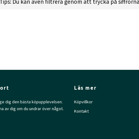
Tips: Du kan även filtrera genom att trycka på siffrorn
ort
Läs mer
l ge dig den bästa köpupplevelsen.
Köpvillkor
na av dig om du undrar över något.
Kontakt