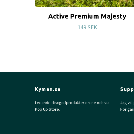
Active Premium Majesty
149 SEK
Kymen.se
Supp
Ledande discgolfprodukter online och via
Jag vil
Pop Up Store.
Hör gär