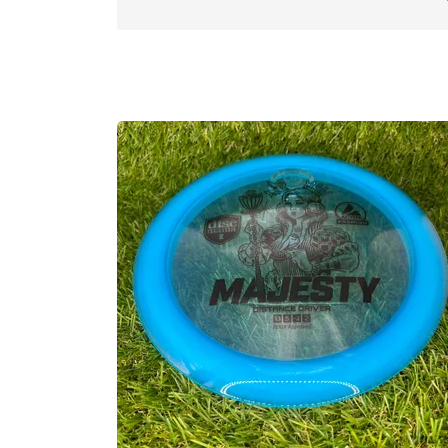
exceptional quality of the plastic regal,
today.
Approved Date:
Nov 27, 2020
Max Weight:
174.3gr l
Diameter:
21.0cm