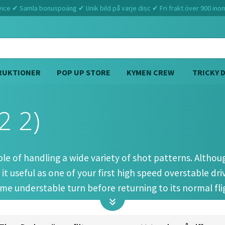
ce ✔ Samla bonuspoäng ✔ Unik bild på varje disc ✔ Fri frakt över 900 ino
RUKTIONER
POP UP STORE
KYMEN CREW
TRICKY 
2 2)
Hem
Discmania
Majesty (13 5 -2 2)
le of handling a wide variety of shot patterns. Although
 it useful as one of your first high speed overstable dr
ome understable turn before returning to its normal fli
headwind, backhand, forehand, and roller shots. Your d