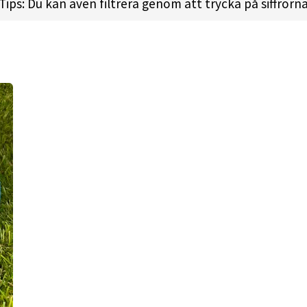
 and effortless glide of this disc remarkable. Grab your 
Tips: Du kan även filtrera genom att trycka på siffrorn
 l
Height:
1.7cm l
Rim Depth:
1.2cm l
Rim Thickness:
2