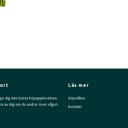
ort
Läs mer
l ge dig den bästa köpupplevelsen.
Köpvillkor
na av dig om du undrar över något.
Kontakt