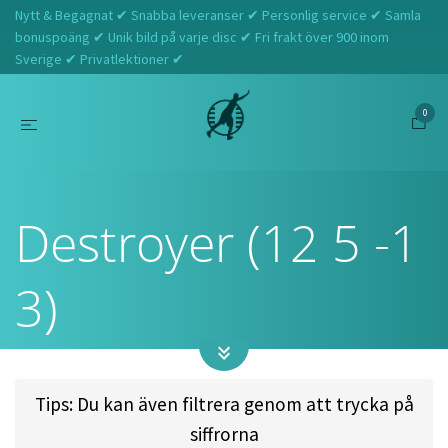
Nytt & Begagnat ✔ Snabba leveranser ✔ Personlig service ✔ Samla
bonuspoäng ✔ Unik bild på varje disc ✔ Fri frakt över 900 inom
Sverige ✔ Privatlektioner ✔
0
Hem
Innova
Destroyer (12 5 -1 3)
Destroyer (12 5 -1
3)
Tips: Du kan även filtrera genom att trycka på
siffrorna