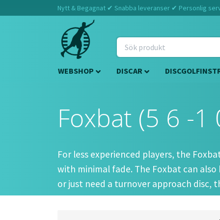
Nytt & Begagnat ✔ Snabba leveranser ✔ Personlig servi
WEBSHOP
DISCAR
DISCGOLFINST
Foxbat (5 6 -1 
For less experienced players, the Foxbat
with minimal fade. The Foxbat can also be
or just need a turnover approach disc, t
Approved Date
Oct 22, 2013