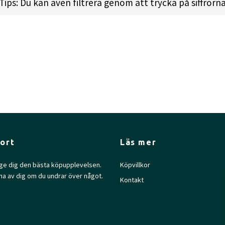
Tips: Du kan även filtrera genom att trycka på siffrorn
ort
Läs mer
l ge dig den bästa köpupplevelsen.
Köpvillkor
na av dig om du undrar över något.
Kontakt