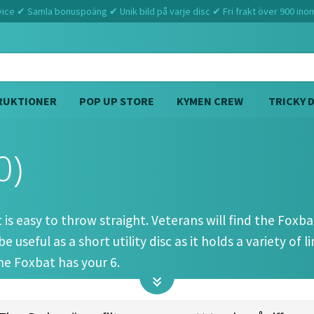
ce ✔ Samla bonuspoäng ✔ Unik bild på varje disc ✔ Fri frakt över 900 ino
RUKTIONER
POP UP STORE
KYMEN CREW
TRICKY 
0)
Hem
Innova
Foxbat (5 6 -1 0)
 is easy to throw straight. Veterans will find the Fox
 useful as a short utility disc as it holds a variety of 
he Foxbat has your 6.