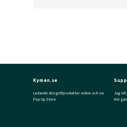
Max Weight
180.1gr
Diameter
21.7cm
Height
2.2cm
Rim Depth
1.4cm
Rim Thickness
1.4cm
Inside Rim Diameter
19.0cm
Kymen.se
Supp
Ledande discgolfprodukter online och via
Jag vil
Pop Up Store.
Hör gär