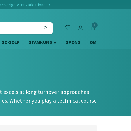
m Sverige ✔ Privatlektioner ✔
0
DISC GOLF
STAMKUND
SPONS
OM
bat excels at long turnover approaches
lines. Whether you play a technical course