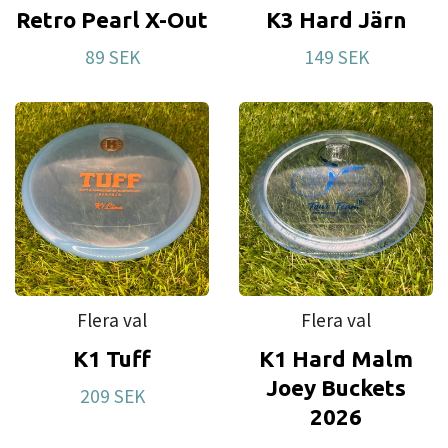
Retro Pearl X-Out
K3 Hard Järn
89 SEK
149 SEK
Flera val
Flera val
K1 Tuff
K1 Hard Malm
Joey Buckets
209 SEK
2026