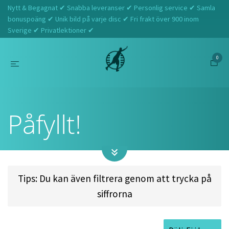
Nytt & Begagnat ✔ Snabba leveranser ✔ Personlig service ✔ Samla
bonuspoäng ✔ Unik bild på varje disc ✔ Fri frakt över 900 inom
Sverige ✔ Privatlektioner ✔
0
Hem
Påfyllt!
Påfyllt!
Tips: Du kan även filtrera genom att trycka på
siffrorna