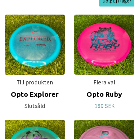
Dölj: Ej i lager
Till produkten
Flera val
Opto Explorer
Opto Ruby
Slutsåld
189 SEK