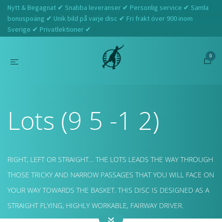
Nytt & Begagnat ✔ Snabba leveranser ✔ Personlig service ✔ Samla
bonuspoäng ✔ Unik bild på varje disc ✔ Fri frakt över 900 inom
Sverige ✔ Privatlektioner ✔
0
Hem
Kastaplast
Lots (9 5 -1 2)
Lots (9 5 -1 2)
RIGHT, LEFT OR STRAIGHT… THE LOTS LEADS THE WAY THROUGH
THOSE TRICKY AND NARROW PASSAGES THAT YOU WILL FACE ON
YOUR WAY TOWARDS THE BASKET. THIS DISC IS DESIGNED AS A
STRAIGHT FLYING, HIGHLY WORKABLE, FAIRWAY DRIVER.