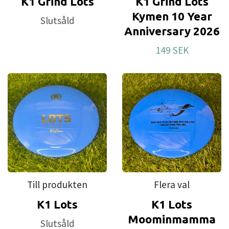
K1 Grind Lots
K1 Grind Lots
Kymen 10 Year
Slutsåld
Anniversary 2026
149 SEK
Till produkten
Flera val
K1 Lots
K1 Lots
Moominmamma
Slutsåld