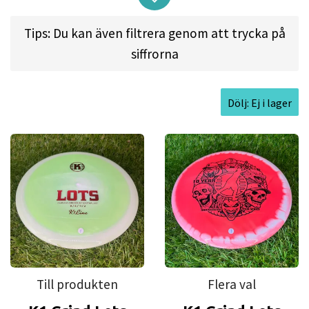
Lots in Swedish is a pilot that leads a ship through
Tips: Du kan även filtrera genom att trycka på
difficult waters and narrow passages, so that it
siffrorna
will arrive safely to its harbor. In water, as well as
at the disc golf course, a Lots is a predictable line-
Dölj: Ej i lager
holder.
Suitable for: Straight shots, hyzers and anhyzers.
Multi-purpose.
Approved Date:
Jan 16, 2020 l
Max
Weight:
175.1gr l
Diameter:
21.1cm l
Height:
1.5cm l
Rim Depth:
1.1cm l
Rim
Till produkten
Flera val
Thickness:
1.9cm l
Inside Rim Diameter:
17.3cm