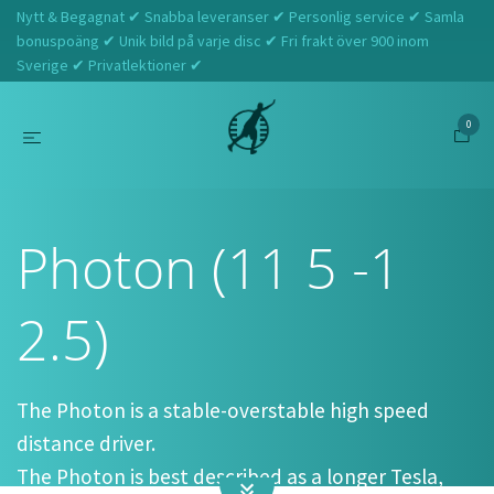
Nytt & Begagnat ✔ Snabba leveranser ✔ Personlig service ✔ Samla
bonuspoäng ✔ Unik bild på varje disc ✔ Fri frakt över 900 inom
Sverige ✔ Privatlektioner ✔
0
Hem
MVP
Photon (11 5 -1 2.5)
Photon (11 5 -1
2.5)
The Photon is a stable-overstable high speed
distance driver.
The Photon is best described as a longer Tesla,