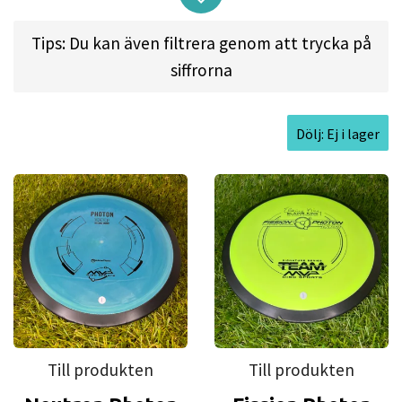
with power throwers able to achieve some flight
extending turn, and all throwers getting a reliable
Tips: Du kan även filtrera genom att trycka på
fade. The Photon is naturally headwind resistant
siffrorna
but average power throwers can use a headwind
to emulate those extended flights of high power
Dölj: Ej i lager
throwers.
Approved Date:
Feb 6, 2015
Max Weight:
175.1gr l
Diameter:
21.1cm l
Height:
1.4cm l
Rim Depth:
1.1cm l
Rim
Thickness:
2.2cm l
Inside Rim Diameter:
16.6cm
Till produkten
Till produkten