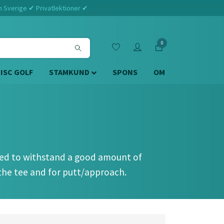
m Sverige ✔ Privatlektioner ✔
0
DISC GOLF
STAMKUND
SPONS
OM
gned to withstand a good amount of
 the tee and for putt/approach.