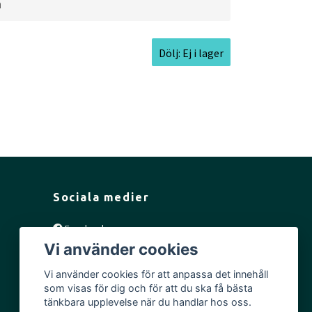
a
Dölj: Ej i lager
.0cm l
Inside Rim Diameter:
19.2cm
Sociala medier
Facebook
Vi använder cookies
Instagram
YouTube
Vi använder cookies för att anpassa det innehåll
som visas för dig och för att du ska få bästa
tänkbara upplevelse när du handlar hos oss.