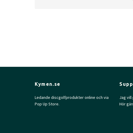
Approved Date:
Feb 22, 2021
Max Weight:
176.0gr l
Diameter:
21.2cm
Kymen.se
Supp
Ledande discgolfprodukter online och via
Jag vil
Pop Up Store.
Hör gär