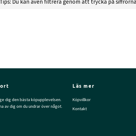
Tips: Du kan även filtrera genom att trycka på siffrorn
 l
Height:
2.4cm l
Rim Depth:
1.5cm l
Rim Thickness:
1
ort
Läs mer
l ge dig den bästa köpupplevelsen.
Köpvillkor
na av dig om du undrar över något.
Kontakt