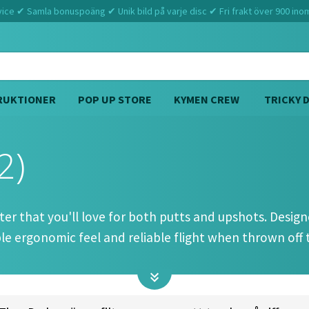
ce ✔ Samla bonuspoäng ✔ Unik bild på varje disc ✔ Fri frakt över 900 ino
RUKTIONER
POP UP STORE
KYMEN CREW
TRICKY 
2)
Hem
Discmania
Shogun (2 4 0 2)
ter that you'll love for both putts and upshots. Desi
le ergonomic feel and reliable flight when thrown off
| FADE: 2