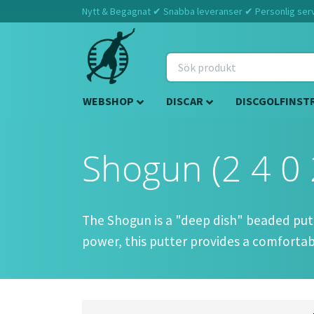
Nytt & Begagnat ✔ Snabba leveranser ✔ Personlig servi
WEBSHOP
DISCAR
DISCGOLFINST
Shogun (2 4 0 
The Shogun is a "deep dish" beaded put
power, this putter provides a comfortab
Flight spec:
SPEED: 2 | GLIDE: 4 | TURN: 0