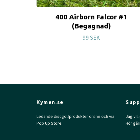
400 Airborn Falcor #1
(Begagnad)
99 SEK
Kymen.se
Supp
Ledande discgolfprodukter online och via
Jag vil
Pop Up Store.
Hör gär