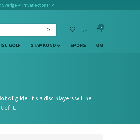
m Sverige ✔ Privatlektioner ✔
0
DISC GOLF
STAMKUND
SPONS
OM
t of glide. It's a disc players will be
 of it.