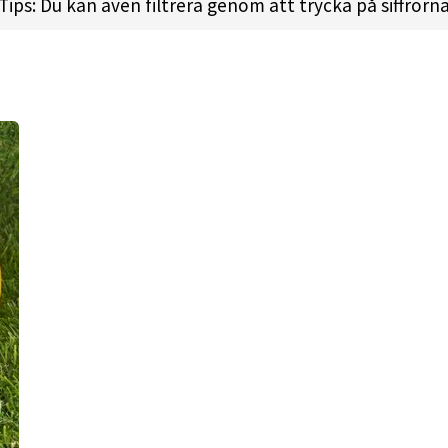
Tips: Du kan även filtrera genom att trycka på siffrorn
 l
Height:
1.7cm l
Rim Depth:
1.2cm l
Rim Thickness:
2