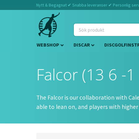
Nytt & Begagnat ✔ Snabba leveranser ✔ Personlig servi
WEBSHOP
DISCAR
DISCGOLFINST
Falcor (13 6 -1
The Falcor is our collaboration with Cale L
able to lean on, and players with higher 
Approved Date:
Sep 27, 2021