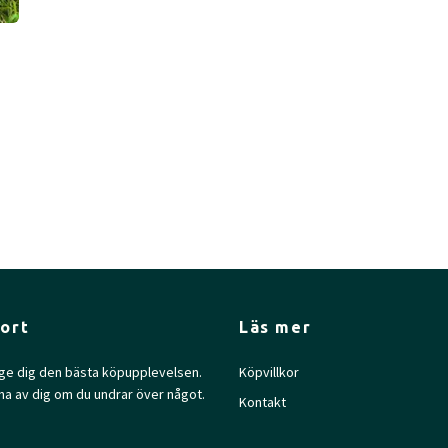
ort
Läs mer
l ge dig den bästa köpupplevelsen.
Köpvillkor
na av dig om du undrar över något.
Kontakt