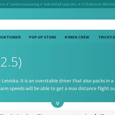
ce ✔ Samla bonuspoäng ✔ Unik bild på varje disc ✔ Fri frakt över 900 ino
RUKTIONER
POP UP STORE
KYMEN CREW
TRICKY 
 2.5)
Hem
Prodigy
Falcor (13 6 -1 2.5)
eiviska. It is an overstable driver that also packs in a lo
arm speeds will be able to get a max distance flight out