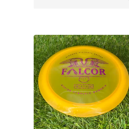
Max Weight:
175.1gr l
Diameter:
21.1cm