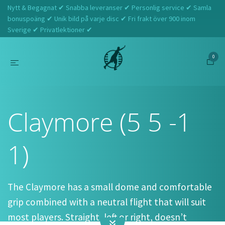
Nytt & Begagnat ✔ Snabba leveranser ✔ Personlig service ✔ Samla
bonuspoäng ✔ Unik bild på varje disc ✔ Fri frakt över 900 inom
Sverige ✔ Privatlektioner ✔
0
Hem
Latitude 64
Claymore (5 5 -1 1)
Claymore (5 5 -1
1)
The Claymore has a small dome and comfortable
grip combined with a neutral flight that will suit
most players. Straight, left or right, doesn’t