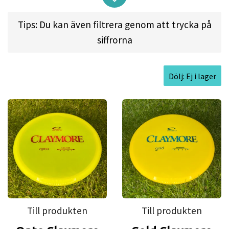
matter. This disc can do it all.
Tips: Du kan även filtrera genom att trycka på
siffrorna
Flight spec:
SPEED: 5 l GLIDE: 5 l TURN: -1 l FADE: 1
Dölj: Ej i lager
Approved Date:
Apr 13, 2014
Max Weight:
180.1gr l
Diameter:
21.7cm l
Height:
1.9cm l
Rim Depth:
1.2cm l
Rim
Thickness:
1.4cm l
Inside Rim Diameter:
18.9cm
Till produkten
Till produkten