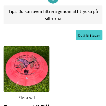
Approved Date:
Oct 28, 2013
Tips: Du kan även filtrera genom att trycka på
Max Weight:
176.0gr l
Diameter:
21.2cm l
siffrorna
Height:
1.6cm l
Rim Depth:
1.2cm l
Rim
Thickness:
2.4cm l
Inside Rim Diameter:
16.3cm
Dölj: Ej i lager
Flera val