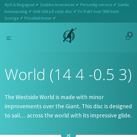
Nytt & Begagnat ✔ Snabba leveranser ✔ Personlig service ✔ Samla
bonuspoäng ✔ Unik bild på varje disc ✔ Fri frakt över 900 inom
Sverige ✔ Privatlektioner ✔
0
Hem
Westside Discs
World (14 4 -0.5 3)
World (14 4 -0.5 3)
The Westside World is made with minor
improvements over the Giant. This disc is designed
to sail… across the world with its impressive glide.