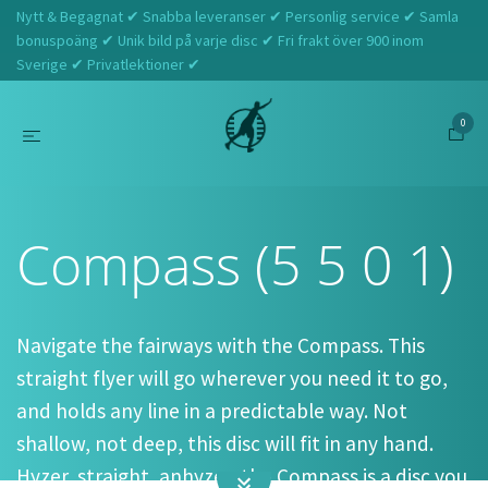
Nytt & Begagnat ✔ Snabba leveranser ✔ Personlig service ✔ Samla
bonuspoäng ✔ Unik bild på varje disc ✔ Fri frakt över 900 inom
Sverige ✔ Privatlektioner ✔
0
Hem
Latitude 64
Compass (5 5 0 1)
Compass (5 5 0 1)
Navigate the fairways with the Compass. This
straight flyer will go wherever you need it to go,
and holds any line in a predictable way. Not
shallow, not deep, this disc will fit in any hand.
Hyzer, straight, anhyzer; the Compass is a disc you