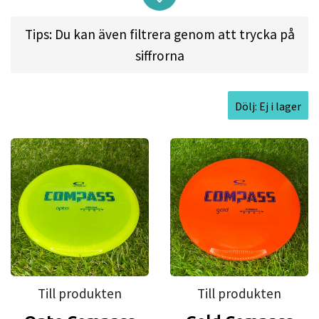
can trust on every angle.
Tips: Du kan även filtrera genom att trycka på
Flight spec:
SPEED: 5 l GLIDE: 5 l TURN: 0 l FADE: 1
siffrorna
Approved Date:
Dec 9, 2015
Dölj: Ej i lager
Max Weight:
179.3gr l
Diameter:
21.6cm l
Height:
2.3cm l
Rim Depth:
1.3cm l
Rim
Thickness:
1.3cm l
Inside Rim Diameter:
19.0cm
Till produkten
Till produkten