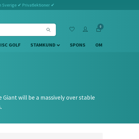
m Sverige ✔ Privatlektioner ✔
0
DISC GOLF
STAMKUND
SPONS
OM
 Giant will be a massively over stable
.