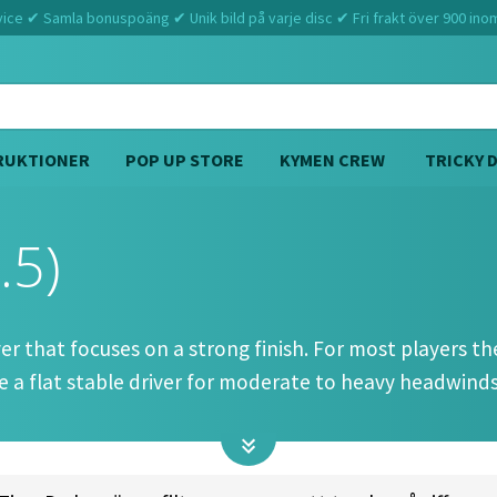
ce ✔ Samla bonuspoäng ✔ Unik bild på varje disc ✔ Fri frakt över 900 ino
RUKTIONER
POP UP STORE
KYMEN CREW
TRICKY 
.5)
Hem
Westside Discs
Giant (13 4 0 3.5)
er that focuses on a strong finish. For most players the
 be a flat stable driver for moderate to heavy headwinds