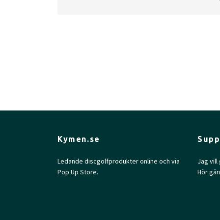
Max Weight:
175.1gr l
Diameter:
21.1cm
Kymen.se
Supp
Ledande discgolfprodukter online och via
Jag vil
Pop Up Store.
Hör gär