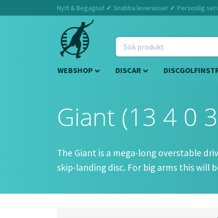
Nytt & Begagnat ✔ Snabba leveranser ✔ Personlig servi
WEBSHOP
DISCAR
DISCGOLFINST
Giant (13 4 0 3
The Giant is a mega-long overstable driv
skip-landing disc. For big arms this will
Approved Date:
Mar 25, 2012