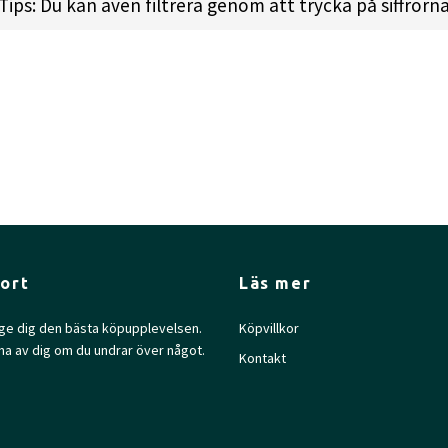
Tips: Du kan även filtrera genom att trycka på siffrorn
 l
Height:
1.7cm l
Rim Depth:
1.2cm l
Rim Thickness:
2
ort
Läs mer
l ge dig den bästa köpupplevelsen.
Köpvillkor
na av dig om du undrar över något.
Kontakt