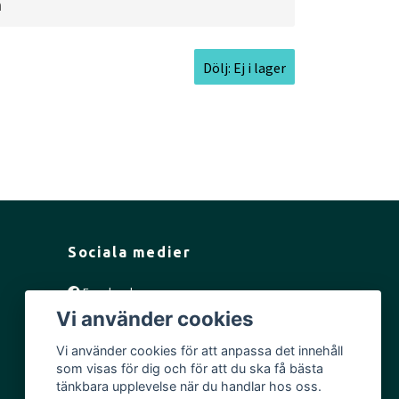
a
.3cm l
Inside Rim Diameter:
16.6cm
Dölj: Ej i lager
Sociala medier
Facebook
Vi använder cookies
Instagram
YouTube
Vi använder cookies för att anpassa det innehåll
som visas för dig och för att du ska få bästa
tänkbara upplevelse när du handlar hos oss.