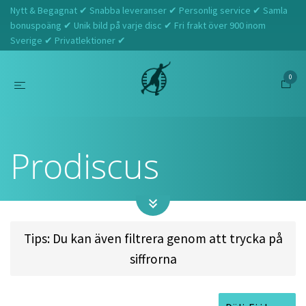
Nytt & Begagnat ✔ Snabba leveranser ✔ Personlig service ✔ Samla
bonuspoäng ✔ Unik bild på varje disc ✔ Fri frakt över 900 inom
Sverige ✔ Privatlektioner ✔
0
Hem
Prodiscus
Prodiscus
Tips: Du kan även filtrera genom att trycka på
siffrorna