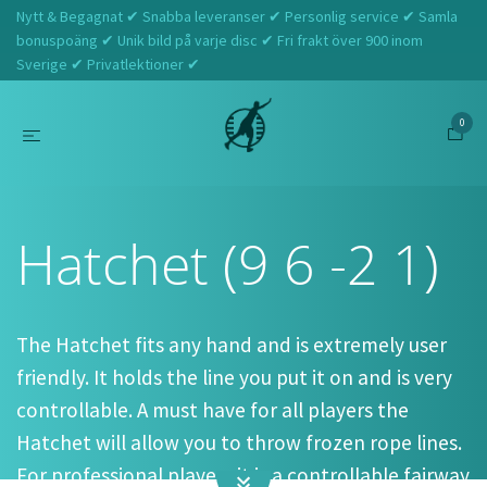
Nytt & Begagnat ✔ Snabba leveranser ✔ Personlig service ✔ Samla
bonuspoäng ✔ Unik bild på varje disc ✔ Fri frakt över 900 inom
Sverige ✔ Privatlektioner ✔
0
Hem
Westside Discs
Hatchet (9 6 -2 1)
Hatchet (9 6 -2 1)
The Hatchet fits any hand and is extremely user
friendly. It holds the line you put it on and is very
controllable. A must have for all players the
Hatchet will allow you to throw frozen rope lines.
For professional players it is a controllable fairway