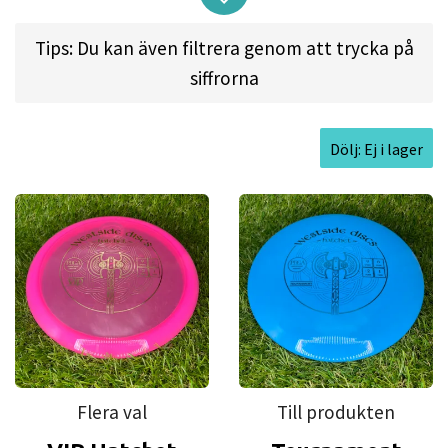
driver that glides and can be used for rollers. For
Tips: Du kan även filtrera genom att trycka på
lower arm speeds, the Hatchet will glide and give
siffrorna
you that anhyzer shot you have been missing.
Dölj: Ej i lager
Flight spec:
SPEED 9 l GLIDE: 6 l TURN: -2 l FADE: 1
Approved Date:
Oct 28, 2013
Max Weight:
176.8gr l
Diameter:
21.3cm l
Height:
2.0cm l
Rim Depth:
1.2cm l
Rim
Thickness:
1.9cm l
Inside Rim Diameter:
17.6cm
Flera val
Till produkten