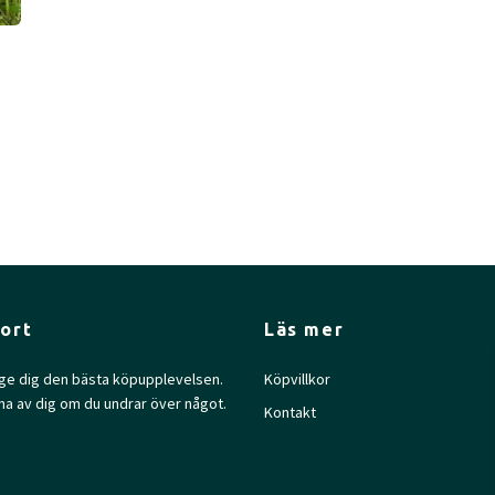
ort
Läs mer
l ge dig den bästa köpupplevelsen.
Köpvillkor
na av dig om du undrar över något.
Kontakt