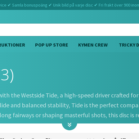
ce ✔ Samla bonuspoäng ✔ Unik bild på varje disc ✔ Fri frakt över 900 ino
RUKTIONER
POP UP STORE
KYMEN CREW
TRICKY 
 3)
Hem
Westside Discs
Tide (12 6 -0.5 3)
ith the Westside Tide, a high-speed driver crafted fo
lide and balanced stability, Tide is the perfect com
ong fairways or shaping masterful shots, this disc is 