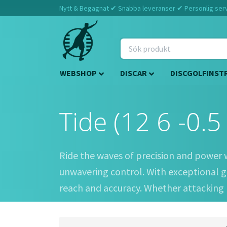
Nytt & Begagnat ✔ Snabba leveranser ✔ Personlig servi
WEBSHOP
DISCAR
DISCGOLFINST
Tide (12 6 -0.5
Ride the waves of precision and power w
unwavering control. With exceptional g
reach and accuracy. Whether attacking l