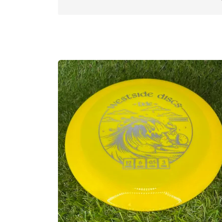
Approved Date:
Mar 17, 2025 l
Max Weig
Inside Rim Diameter:
16.7cm