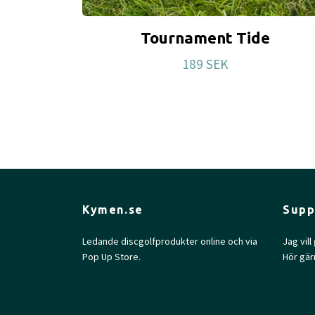
Tournament Tide
189 SEK
Kymen.se
Supp
Ledande discgolfprodukter online och via
Jag vil
Pop Up Store.
Hör gär