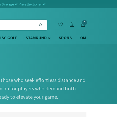
m Sverige ✔ Privatlektioner ✔
0
DISC GOLF
STAMKUND
SPONS
OM
r those who seek effortless distance and
panion for players who demand both
ready to elevate your game.