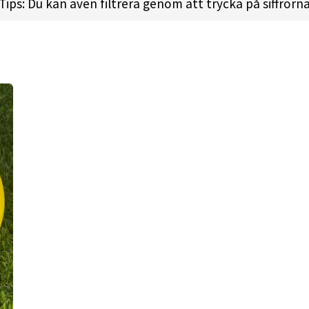
Tips: Du kan även filtrera genom att trycka på siffrorn
ht:
175.1gr l
Diameter:
21.1cm l
Height:
1.8cm l
Rim D