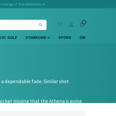
m Sverige ✔ Privatlektioner ✔
0
DISC GOLF
STAMKUND
SPONS
OM
h a dependable fade. Similar shot
pocket missing that the Athena is going