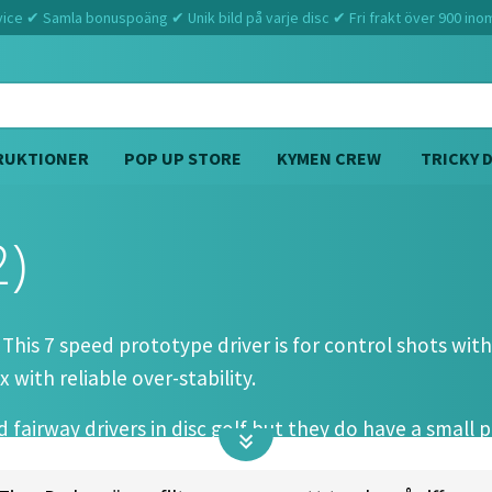
ce ✔ Samla bonuspoäng ✔ Unik bild på varje disc ✔ Fri frakt över 900 ino
RUKTIONER
POP UP STORE
KYMEN CREW
TRICKY 
2)
Hem
Discraft
Athena (7 5 0 2)
. This 7 speed prototype driver is for control shots wit
 with reliable over-stability.
d fairway drivers in disc golf but they do have a small 