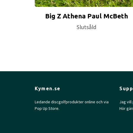
Big Z Athena Paul McBeth
Slutsåld
Kymen.se
Supp
Ledande discgolfprodukter online och via
Jag vil
Pop Up Store.
Hör gär