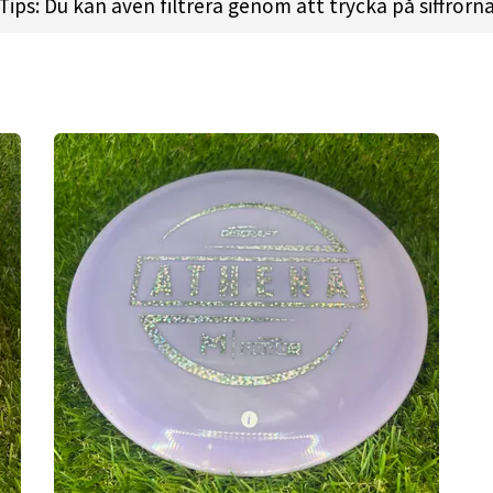
Tips: Du kan även filtrera genom att trycka på siffrorn
 l
Height:
1.5cm l
Rim Depth:
1.1cm l
Rim Thickness:
1