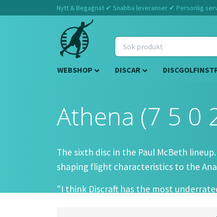
Nytt & Begagnat ✔ Snabba leveranser ✔ Personlig servi
WEBSHOP
DISCAR
DISCGOLFINST
Athena (7 5 0 
The sixth disc in the Paul McBeth lineup
shaping flight characteristics to the Anax
"I think Discraft has the most underrate
to fill perfectly " -Paul McBeth