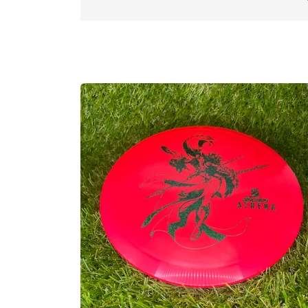
Approved Date:
Aug 1, 2022
Max Weight:
176.8gr l
Diameter:
21.3cm