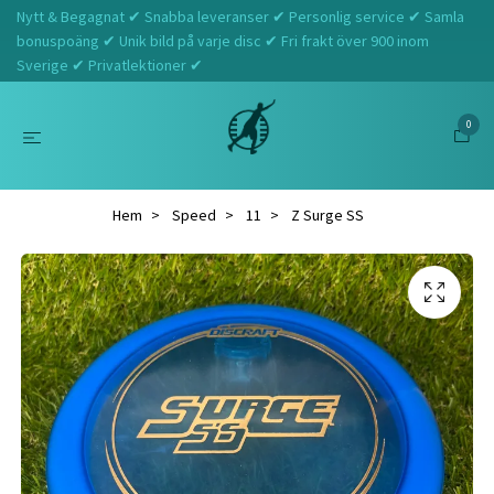
Nytt & Begagnat ✔ Snabba leveranser ✔ Personlig service ✔ Samla
bonuspoäng ✔ Unik bild på varje disc ✔ Fri frakt över 900 inom
Sverige ✔ Privatlektioner ✔
0
Hem
Speed
11
Z Surge SS