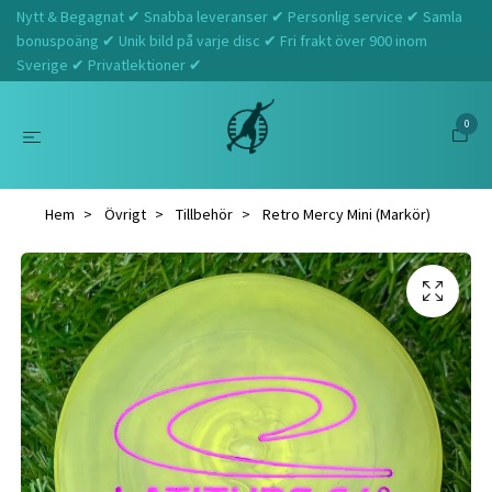
Nytt & Begagnat ✔ Snabba leveranser ✔ Personlig service ✔ Samla
bonuspoäng ✔ Unik bild på varje disc ✔ Fri frakt över 900 inom
Sverige ✔ Privatlektioner ✔
0
Hem
Övrigt
Tillbehör
Retro Mercy Mini (Markör)