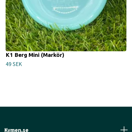
K1 Berg Mini (Markör)
49 SEK
Kymen.se