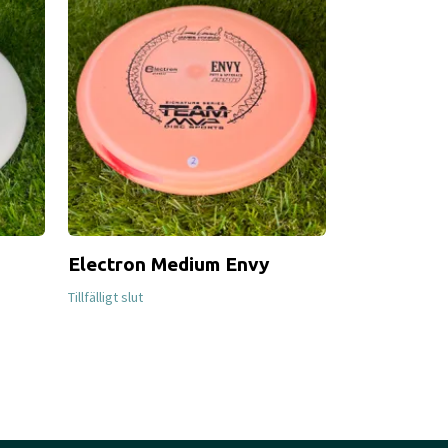
Electron Medium Envy
Cosmic Ele
Tillfälligt slut
Tillfälligt slut