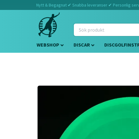
Nytt & Begagnat ✔ Snabba leveranser ✔ Personlig servi
WEBSHOP
DISCAR
DISCGOLFINST