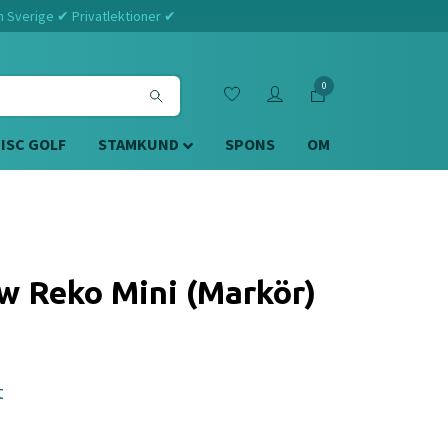
m Sverige ✔ Privatlektioner ✔
0
DISC GOLF
STAMKUND
SPONS
OM
w Reko Mini (Markör)
t