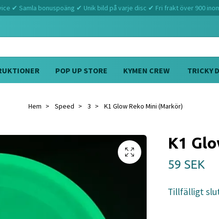
ce ✔ Samla bonuspoäng ✔ Unik bild på varje disc ✔ Fri frakt över 900 ino
RUKTIONER
POP UP STORE
KYMEN CREW
TRICKY 
Hem
Speed
3
K1 Glow Reko Mini (Markör)
K1 Glo
59 SEK
Tillfälligt slu