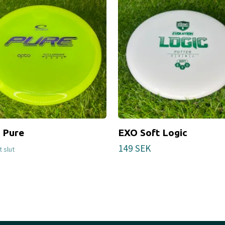
 Pure
EXO Soft Logic
149 SEK
gt slut