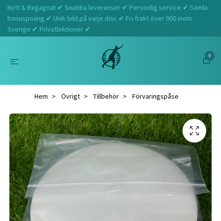
Nytt & Begagnat ✔ Snabba leveranser ✔ Personlig service ✔ Samla
bonuspoäng ✔ Unik bild på varje disc ✔ Fri frakt över 900 inom
Sverige ✔ Privatlektioner ✔
0
Hem
Övrigt
Tillbehör
Förvaringspåse