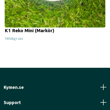
K1 Reko Mini (Markör)
Tillfälligt slut
Kymen.se
Support