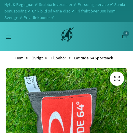
Nytt & Begagnat ✔ Snabba leveranser ✔ Personlig service ✔ Samla
bonuspoäng ✔ Unik bild på varje disc ✔ Fri frakt över 900 inom
Sverige ✔ Privatlektioner ✔
0
Hem
Övrigt
Tillbehör
Latitude 64 Sportsack