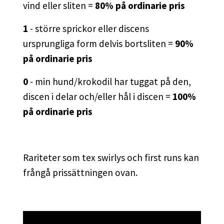
vind eller sliten =
80% på ordinarie pris
1
- större sprickor eller discens
ursprungliga form delvis bortsliten =
90%
på ordinarie pris
0
- min hund/krokodil har tuggat på den,
discen i delar och/eller hål i discen =
100%
på ordinarie pris
Rariteter som tex swirlys och first runs kan
frångå prissättningen ovan.