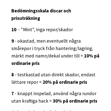
Bedömningsskala discar och
prisuträkning
10
- "Mint", inga repor/skador
9
- okastad, men eventuellt några
smårepor i tryck från hantering/lagring,
märkt med namn/dekal under till =
10% på
ordinarie pris
8
- testkastad utan direkt skador, endast
lättare repor =
20% på ordinarie pris
7
- knappt inspelad, använd några rundor
utan kraftiga hack =
30% på ordinarie pris