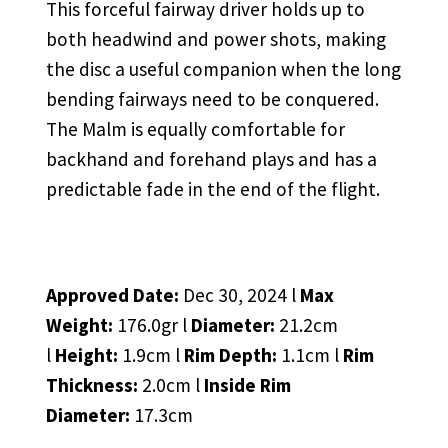
This forceful fairway driver holds up to
both headwind and power shots, making
the disc a useful companion when the long
bending fairways need to be conquered.
The Malm is equally comfortable for
backhand and forehand plays and has a
predictable fade in the end of the flight.
Approved Date:
Dec 30, 2024 l
Max
Weight:
176.0gr l
Diameter:
21.2cm
l
Height:
1.9cm l
Rim Depth:
1.1cm l
Rim
Thickness:
2.0cm l
Inside Rim
Diameter:
17.3cm