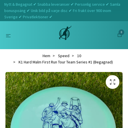
Nytt & Begagnat ✔ Snabba leveranser ✔ Personlig service ✔ Samla
bonuspoäng ✔ Unik bild på varje disc ✔ Fri frakt över 900 inom
Sverige ✔ Privatlektioner ✔
0
Hem
Speed
10
K1 Hard Malm First Run Tour Team Series #1 (Begagnad)